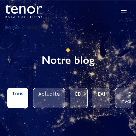
Home
Blog
Notre blog
Tous
Actualité
EDI
EAI
E-
Invoic