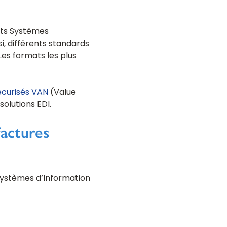
nts Systèmes
i, différents standards
 Les formats les plus
écurisés VAN
(Value
olutions EDI.
actures
 Systèmes d’Information