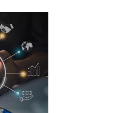
s à pourvoir sur notre portail de recrutement
MFT - Transfert de fichiers
lancs EDI et E-Invoicing
sécurisé
Automatisez et sécurisez vos échanges
avec DEX
API Management
Gouvernez, connectez et sécurisez vos
interfaces
Master Data Management
Centralisez et fiabilisez vos données de
référence
lancs EDI et E-Invoicing