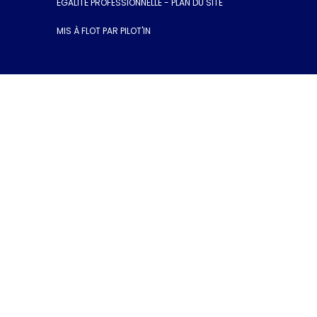
ÉGALITÉ PROFESSIONNELLE
-
PLAN DU SITE
MIS À FLOT PAR PILOT'IN