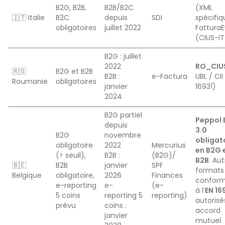
B2G, B2B,
B2B/B2C
(XML
🇮🇹 Italie
B2C
depuis
SDI
spécifiq
obligatoires
juillet 2022
Fattura
(CIUS-IT
B2G : juillet
2022
RO_CIU
🇷🇴
B2G et B2B
B2B :
e-Factura
UBL / CII
Roumanie
obligatoires
janvier
16931)
2024
B2G partiel
Peppol 
depuis
3.0
B2G
novembre
obligat
obligatoire
2022
Mercurius
en B2G 
(> seuil),
B2B :
(B2G)/
B2B
. Au
🇧🇪
B2B
janvier
SPF
formats
Belgique
obligatoire,
2026
Finances
confor
e-reporting
e-
(e-
à l’
EN 16
5 coins
reporting 5
reporting)
autorisés
prévu
coins :
accord
janvier
mutuel.