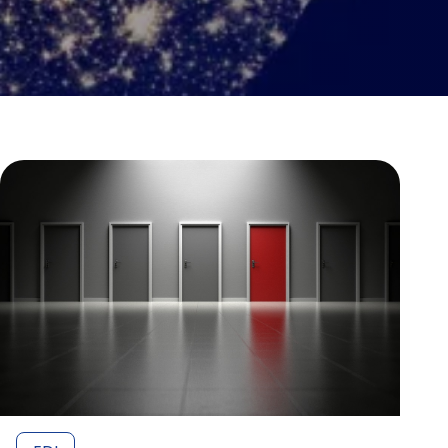
s à pourvoir sur notre portail de recrutement
MFT - Transfert de fichiers
lancs EDI et E-Invoicing
sécurisé
Automatisez et sécurisez vos échanges
avec DEX
API Management
Gouvernez, connectez et sécurisez vos
interfaces
Master Data Management
Centralisez et fiabilisez vos données de
référence
lancs EDI et E-Invoicing