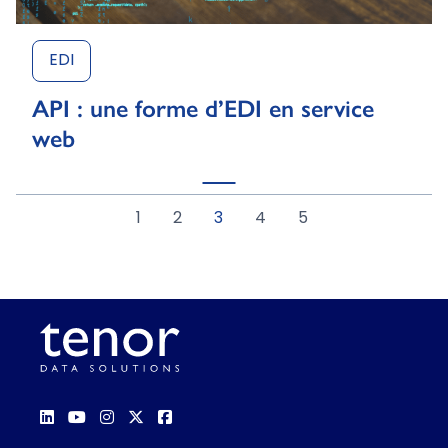
EDI
API : une forme d’EDI en service
web
1
2
3
4
5