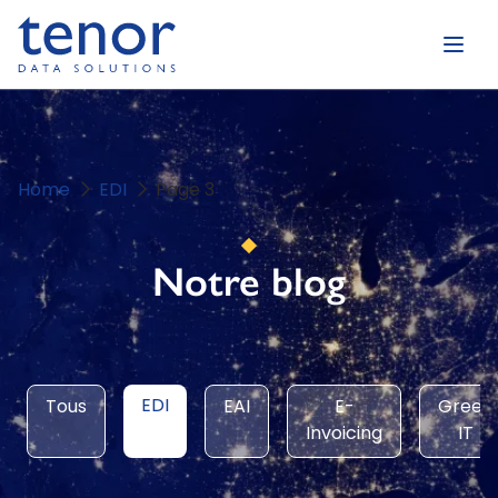
Home
EDI
Page 3
Notre blog
EDI
Tous
EAI
E-
Green
Invoicing
IT