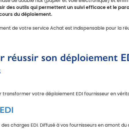
ase de double flux (papier et voie électronique) et enfi
isir des outils qui permettent un suivi efficace et le p
cours du déploiement.
nt de votre service Achat est indispensable pour la réu
ur réussir son déploiement E
s
ur transformer votre déploiement EDI fournisseur en véri
 EDI
 des charges EDI. Diffusé à vos fournisseurs en amont du d