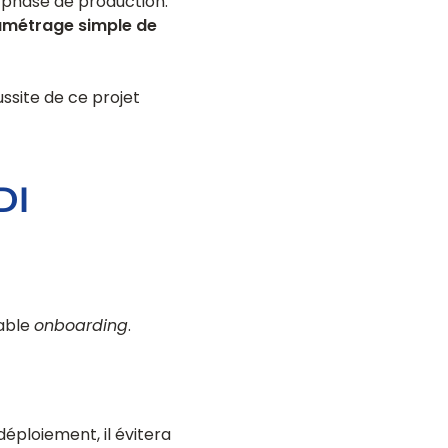
n phase de production.
aramétrage simple de
ssite de ce projet
DI
table
onboarding
.
éploiement, il évitera