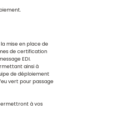
loiement.
 la mise en place de
mes de certification
message EDI.
rmettant ainsi à
quipe de déploiement
e feu vert pour passage
permettront à vos