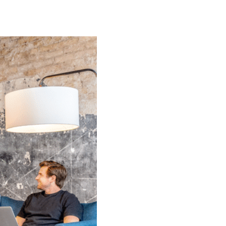
s à pourvoir sur notre portail de recrutement
MFT - Transfert de fichiers
lancs EDI et E-Invoicing
sécurisé
Automatisez et sécurisez vos échanges
avec DEX
API Management
Gouvernez, connectez et sécurisez vos
interfaces
Master Data Management
Centralisez et fiabilisez vos données de
référence
lancs EDI et E-Invoicing