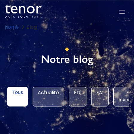
Home
Blog
Notre blog
Tous
Actualité
EDI
EAI
E-
Invoic