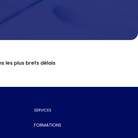
s à pourvoir sur notre portail de recrutement
MFT - Transfert de fichiers
lancs EDI et E-Invoicing
sécurisé
Automatisez et sécurisez vos échanges
avec DEX
API Management
Gouvernez, connectez et sécurisez vos
interfaces
les plus brefs délais
Master Data Management
Centralisez et fiabilisez vos données de
référence
SERVICES
lancs EDI et E-Invoicing
FORMATIONS