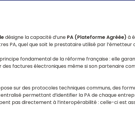
Facturation électronique Europe et
LIVRES BLANCS
et plus
recrutement
Retrouver tous les poste
International
ctronique
Téléchargez nos livres b
Solution de facturation électronique
s
multi-pays
s
Facturation électronique ERP
le
désigne la capacité d’une
PA (Plateforme Agréée)
à é
API conforme à la réforme 2026 pour les
éditeurs et intégrateurs ERP.
es PA, quel que soit le prestataire utilisé par l’émetteur o
n principe fondamental de la réforme française : elle garan
r des factures électroniques même si son partenaire comm
repose sur des protocoles techniques communs, des form
centralisé permettant d’identifier la PA de chaque entrepr
ent pas directement à l’interopérabilité : celle-ci est a
LIVRES BLANCS
ng et EAI
Téléchargez nos livres b