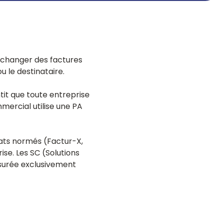
s à pourvoir sur notre portail de recrutement
MFT - Transfert de fichiers
lancs EDI et E-Invoicing
sécurisé
Automatisez et sécurisez vos échanges
avec DEX
changer des factures
API Management
u le destinataire.
Gouvernez, connectez et sécurisez vos
interfaces
tit que toute entreprise
Master Data Management
ercial utilise une PA
Centralisez et fiabilisez vos données de
référence
ats normés (Factur-X,
ise. Les SC (Solutions
ssurée exclusivement
lancs EDI et E-Invoicing