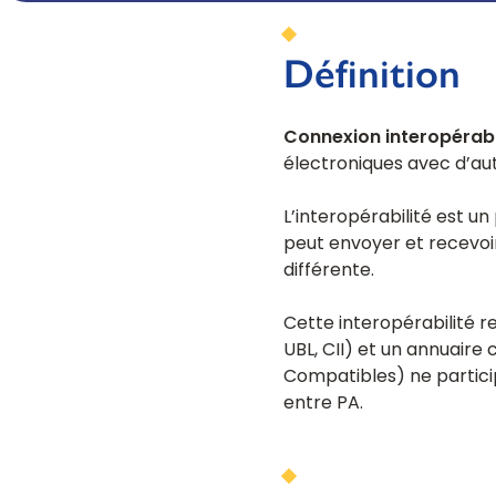
Webinaires
WEBINAIRES
Retrouvez ici toute l'actualité de Tenor 
encore !
Onboarding - Déploiement EDI
Les bureaux Tenor en France
Préparez-vous à la réforme sur la facture éle
Définition
Un service de déploiement EDI pour de
flux homologués avec vos partenaire
Connexion interopérab
électroniques avec d’autr
L’interopérabilité est u
peut envoyer et recevoi
différente.
Cette interopérabilité 
UBL, CII) et un annuaire 
Compatibles) ne particip
FORMATIONS
entre PA.
Découvrez toutes nos formations EDI, E-Invoici