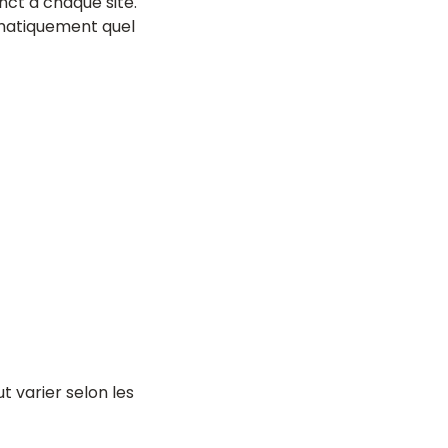
nct à chaque site.
omatiquement quel
t varier selon les