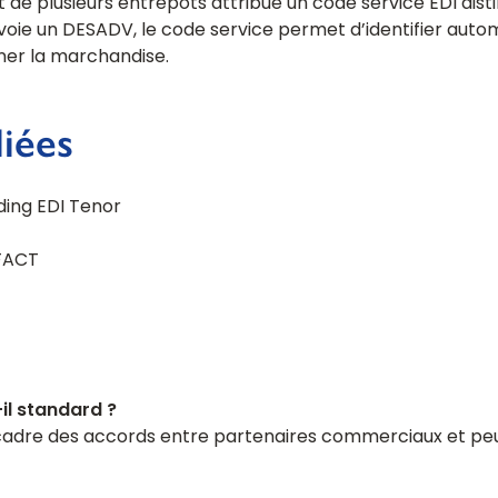
t de plusieurs entrepôts attribue un code service EDI disti
nvoie un DESADV, le code service permet d’identifier aut
ner la marchandise.
liées
ding EDI Tenor
FACT
-il standard ?
le cadre des accords entre partenaires commerciaux et peu