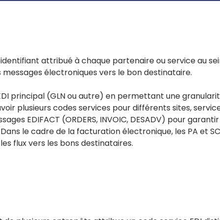
Facturation électronique Europe et
LIVRES BLANCS
et plus
recrutement
Retrouver tous les poste
International
ctronique
Téléchargez nos livres b
Solution de facturation électronique
s
multi-pays
s
Facturation électronique ERP
identifiant attribué à chaque partenaire ou service au sei
API conforme à la réforme 2026 pour les
éditeurs et intégrateurs ERP.
 messages électroniques vers le bon destinataire.
t EDI principal (GLN ou autre) en permettant une granular
ir plusieurs codes services pour différents sites, service
 messages EDIFACT (ORDERS, INVOIC, DESADV) pour garant
 Dans le cadre de la facturation électronique, les PA et 
es flux vers les bons destinataires.
LIVRES BLANCS
ng et EAI
Téléchargez nos livres b