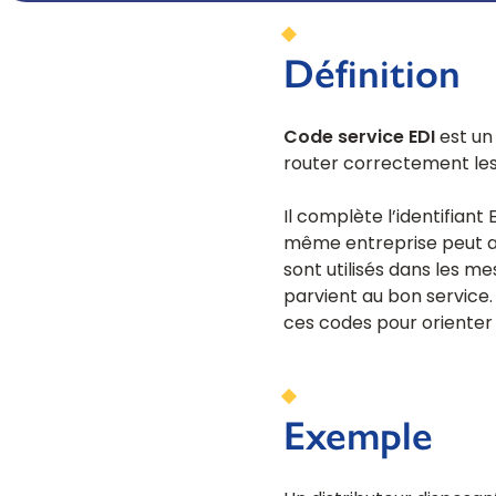
Webinaires
WEBINAIRES
Retrouvez ici toute l'actualité de Tenor 
encore !
Onboarding - Déploiement EDI
Les bureaux Tenor en France
Préparez-vous à la réforme sur la facture éle
Définition
Un service de déploiement EDI pour de
flux homologués avec vos partenaire
Code service EDI
est un 
router correctement les
Il complète l’identifian
même entreprise peut avo
sont utilisés dans les
parvient au bon service.
ces codes pour orienter l
FORMATIONS
Exemple
Découvrez toutes nos formations EDI, E-Invoici