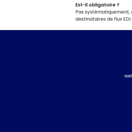
Est-il obligatoire ?
Pas systématiquement, ma
destinataires de flux EDI.
w
e