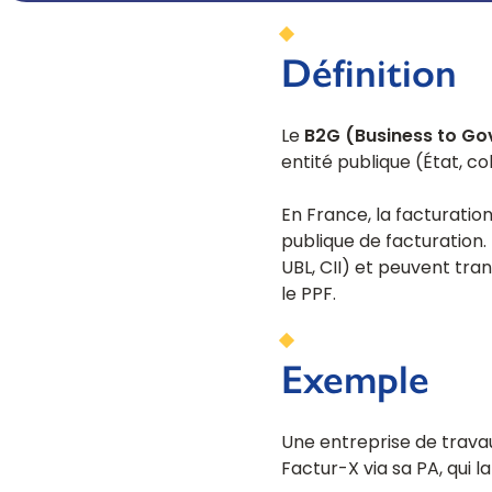
Webinaires
WEBINAIRES
Retrouvez ici toute l'actualité de Tenor 
encore !
Onboarding - Déploiement EDI
Les bureaux Tenor en France
Préparez-vous à la réforme sur la facture éle
Définition
Un service de déploiement EDI pour de
flux homologués avec vos partenaire
Le
B2G (Business to G
entité publique (État, co
En France, la facturatio
publique de facturation
UBL, CII) et peuvent tra
le PPF.
Exemple
FORMATIONS
Une entreprise de travaux
Découvrez toutes nos formations EDI, E-Invoici
Factur-X via sa PA, qui l