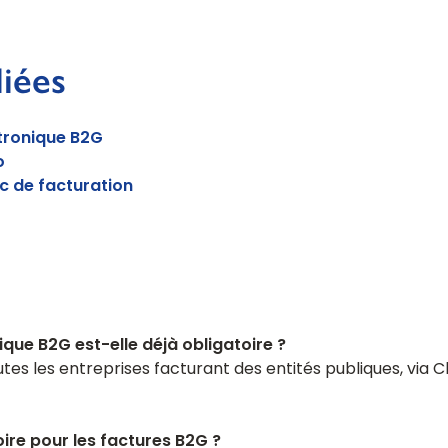
liées
tronique B2G
o
lic de facturation
ique B2G est-elle déjà obligatoire ?
utes les entreprises facturant des entités publiques, via C
oire pour les factures B2G ?