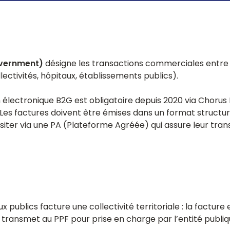
Facturation électronique Europe et
LIVRES BLANCS
et plus
recrutement
Retrouver tous les poste
International
ctronique
Téléchargez nos livres b
Solution de facturation électronique
s
multi-pays
s
Facturation électronique ERP
overnment)
désigne les transactions commerciales entre 
API conforme à la réforme 2026 pour les
éditeurs et intégrateurs ERP.
llectivités, hôpitaux, établissements publics).
n électronique B2G est obligatoire depuis 2020 via Chorus
. Les factures doivent être émises dans un format struct
nsiter via une PA (Plateforme Agréée) qui assure leur tran
LIVRES BLANCS
 publics facture une collectivité territoriale : la factur
ng et EAI
Téléchargez nos livres b
a transmet au PPF pour prise en charge par l’entité publiq