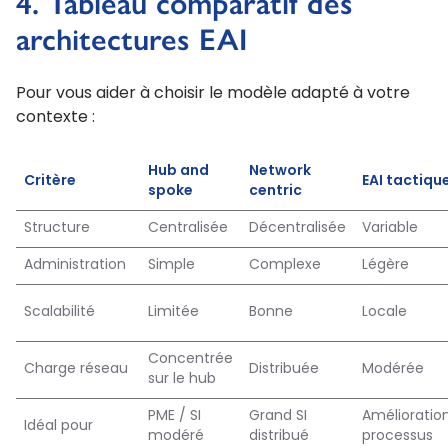
4. Tableau comparatif des
architectures EAI
Pour vous aider à choisir le modèle adapté à votre
contexte :
Hub and
Network
Critère
EAI tactiqu
spoke
centric
Structure
Centralisée
Décentralisée
Variable
Administration
Simple
Complexe
Légère
Scalabilité
Limitée
Bonne
Locale
Concentrée
Charge réseau
Distribuée
Modérée
sur le hub
PME / SI
Grand SI
Amélioratio
Idéal pour
modéré
distribué
processus