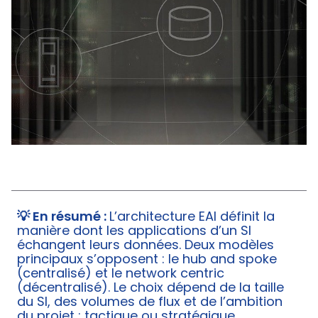
💡 En résumé :
L’architecture EAI définit la
manière dont les applications d’un SI
échangent leurs données. Deux modèles
principaux s’opposent : le hub and spoke
(centralisé) et le network centric
(décentralisé). Le choix dépend de la taille
du SI, des volumes de flux et de l’ambition
du projet : tactique ou stratégique.